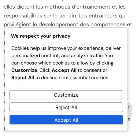
elles dictent les méthodes d’entraînement et les
responsabilités sur le terrain. Les entraîneurs qui
privilégient le développement des compétences et
la compréhension tactique ont tendance à
We respect your privacy
produire des joueurs polyvalents capables de
Cookies help us improve your experience, deliver
s’adapter à diverses situations de jeu.
personalized content, and analyze traffic. You
can choose which cookies to allow by clicking
Par exemple, des entraîneurs comme Löw se
Customize
. Click
Accept All
to consent or
concentrent sur la formation des jeunes talents
Reject All
to decline non-essential cookies.
par l’exposition à des environnements de haute
pression, favorisant la confiance et les
Customize
compétences en prise de décision. Cette
Reject All
approche bénéficie non seulement aux joueurs
individuels mais renforce également la dynamique
Accept All
globale de l’équipe.