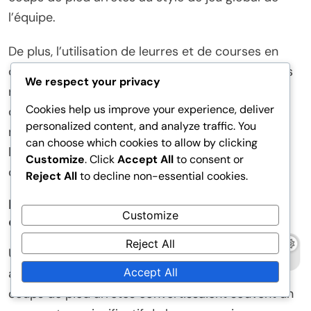
l’équipe.
De plus, l’utilisation de leurres et de courses en
chevauchement était répandue parmi les équipes
We respect your privacy
réussies, leur permettant de créer de l’espace et
Cookies help us improve your experience, deliver
des occasions pour que des joueurs clés
personalized content, and analyze traffic. You
marquent. Comprendre ces variations peut aider
can choose which cookies to allow by clicking
les équipes à affiner leurs propres tactiques de
Customize
. Click
Accept All
to consent or
coups de pied arrêtés.
Reject All
to decline non-essential cookies.
Performance statistique des équipes sur les
Customize
coups de pied arrêtés
Reject All
Une analyse statistique a révélé que les équipes
Accept All
avec les taux de réussite les plus élevés sur les
coups de pied arrêtés convertissaient souvent un